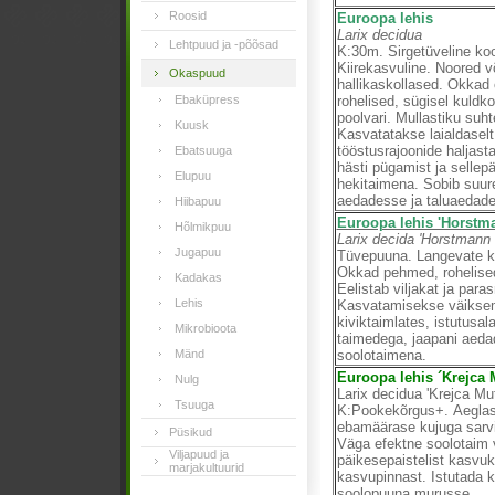
Roosid
Euroopa lehis
Larix decidua
Lehtpuud ja -põõsad
K:30m. Sirgetüveline koo
Kiirekasvuline. Noored v
Okaspuud
hallikaskollased. Okkad
Ebaküpress
rohelised, sügisel kuldko
poolvari. Mullastiku suh
Kuusk
Kasvatatakse laialdaselt
tööstusrajoonide haljas
Ebatsuuga
hästi pügamist ja sellep
Elupuu
hekitaimena. Sobib suu
aedadesse ja taluaedad
Hiibapuu
Euroopa lehis 'Horstm
Hõlmikpuu
Larix decida 'Horstmann
Jugapuu
Tüvepuuna. Langevate ke
Okkad pehmed, rohelised
Kadakas
Eelistab viljakat ja para
Lehis
Kasvatamisekse väikse
kiviktaimlates, istutusal
Mikrobioota
taimedega, jaapani aeda
Mänd
soolotaimena.
Euroopa lehis ´Krejca 
Nulg
Larix decidua 'Krejca Mut
Tsuuga
K:Pookekõrgus+. Aeglas
ebamäärase kujuga sarvil
Püsikud
Väga efektne soolotaim 
Viljapuud ja
päikesepaistelist kasvuk
marjakultuurid
kasvupinnast. Istutada k
soolopuuna murusse.