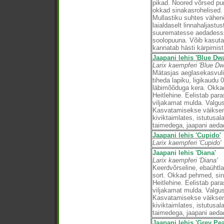
pikad. Noored võrsed pu
okkad sinakasrohelised. 
Mullastiku suhtes vähen
laialdaselt linnahaljastu
suurematesse aedadesss
soolopuuna. Võib kasuta
kannatab hästi kärpimist
Jaapani lehis 'Blue Dwa
Larix kaempferi 'Blue D
Mätasjas aeglasekasvuli
tiheda lapiku, ligikaudu 
läbimõõduga kera. Okkad
Heitlehine. Eelistab para
viljakamat mulda. Valgus
Kasvatamisekse väikse
kiviktaimlates, istutusal
taimedega, jaapani aed
Jaapani lehis 'Cupido'
Larix kaempferi 'Cupido'
Jaapani lehis 'Diana'
Larix kaempferi 'Diana'
Keerdvõrseline, ebaühtl
sort. Okkad pehmed, sin
Heitlehine. Eelistab para
viljakamat mulda. Valgus
Kasvatamisekse väikse
kiviktaimlates, istutusal
taimedega, jaapani aeda
Jaapani lehis 'Grey Pea