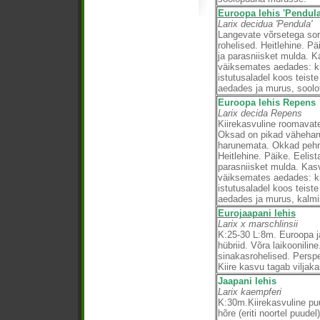
Euroopa lehis 'Pendula
Larix decidua 'Pendula'
Langevate võrsetega so
rohelised. Heitlehine. Päi
ja parasniisket mulda. 
väiksemates aedades: ki
istutusaladel koos teist
aedades ja murus, soolo
Euroopa lehis Repens
Larix decida Repens
Kiirekasvuline roomavat
Oksad on pikad vähehar
harunemata. Okkad pehm
Heitlehine. Päike. Eelista
parasniisket mulda. Ka
väiksemates aedades: ki
istutusaladel koos teist
aedades ja murus, kalmi
Eurojaapani lehis
Larix x marschlinsii
K:25-30 L:8m. Euroopa ja
hübriid. Võra laikoonilin
sinakasrohelised. Perspe
Kiire kasvu tagab viljak
Jaapani lehis
Larix kaempferi
K:30m.Kiirekasvuline pu
hõre (eriti noortel puude