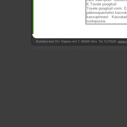
K:Tüvele poogitud
Tüvele poogitud vorm. E
päikesepaistelist kasvuk
kasvupinnast. Kasvatad
soolopuuna.
Roheline Aed OÜ Räpina mnt 7, 65606 Võru Tel. 5175620
www.r