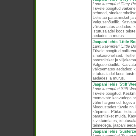
Larix kaempferi 'Grey Pea
Tüvele poogitud väikene
pehmed, sinakasrohelised
Eelistab parasniisket ja 
Valgusenõudlik. Kasvat
väiksemates aedades: ki
istutusaladel koos teist
aedades ja murus.
Jaapani lehis 'Little Bo
Larix kaempferi 'Little Bo
Tüvele poogitud pallike
sinakasrohelised. Heitleh
parasniisket ja viljakam
Valgusenõudlik. Kasvat
väiksemates aedades: ki
istutusaladel koos teist
aedades ja murus.
Jaapani lehis 'Stiff Wee
Larix kaempferi Stiff We
Tüvele poogitud. Keskmi
roomavate kasvudega so
vähe hargnenud, tugeva
Moodustades tüvele nn.l
kärpimist. Päike. Eelistab
parasniisket mulda. Kas
kiviktaimlates, istutusal
taimedega, jaapani aeda
Jaapani lehis 'Susterze
Larix kaempferi 'Susterze