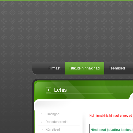
Firmast
Istikute hinnakirjad
Teenused
Lehis
Elulõngad
Kui hinnakirja hinnad erinevad 
Rododendronid
Kõrrelised
Nimi eesti ja ladina keeles, 