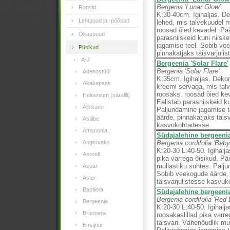
Bergenia 'Lunar Glow'
Roosid
K:30-40cm. Igihaljas. D
Lehtpuud ja -põõsad
lehed, mis talvekuudel 
roosad õied kevadel. Päik
Okaspuud
parasniiskeid kuni niisk
jagamise teel. Sobib ve
Püsikud
pinnakatjaks täisvarjuli
A-J
Bergeenia 'Solar Flare'
Bergenia 'Solar Flare'
Adenostüül
K:35cm. Igihaljas. Deko
Akakapsas
kreemi servaga, mis tal
roosaks, roosad õied kev
Heleenium (säralill)
Eelistab parasniiskeid ku
Alpikann
Paljundamine jagamise t
äärde, pinnakatjaks täisv
Astilbe
kasvukohtadesse.
Amsoonia
Südajalehine bergeenia
Angervaks
Bergenia cordifolia 'Baby 
K:20-30 L:40-50. Igihalja
Asorell
pika varrega õisikud. Pä
mullastiku suhtes. Palju
Aspar
Sobib veekogude äärde, 
Aster
täisvarjulistesse kasvu
Baptiisia
Südajalehine bergeenia
Bergenia cordifolia 'Red 
Bergeenia
K:20-30 L:40-50. Igihaljas
Brunnera
roosakaslillad pika varre
täisvari. Vähenõudlik mu
Emajuur