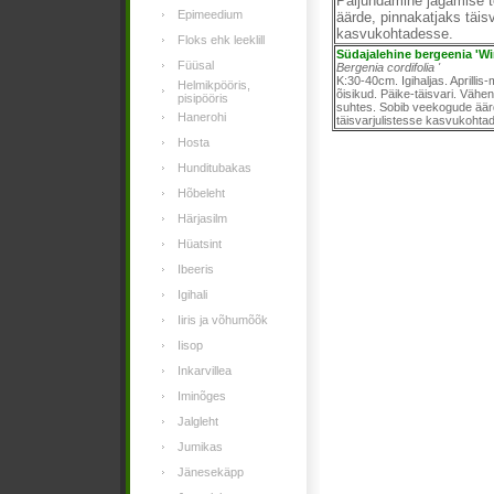
Paljundamine jagamise t
Epimeedium
äärde, pinnakatjaks täisv
kasvukohtadesse.
Floks ehk leeklill
Südajalehine bergeenia 'Wi
Füüsal
Bergenia cordifolia '
K:30-40cm.
Igihaljas. Aprilli
Helmikpööris,
õisikud.
Päike-täisvari. Vähen
pisipööris
suhtes. Sobib veekogude äär
Hanerohi
täisvarjulistesse kasvukohta
Hosta
Hunditubakas
Hõbeleht
Härjasilm
Hüatsint
Ibeeris
Igihali
Iiris ja võhumõõk
Iisop
Inkarvillea
Iminõges
Jalgleht
Jumikas
Jänesekäpp