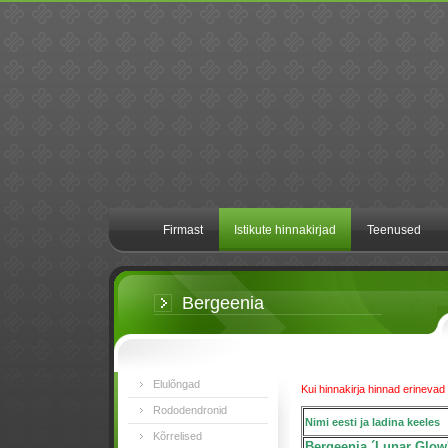
Firmast
Istikute hinnakirjad
Teenused
Bergeenia
Elulõngad
Kui hinnakirja hinnad erinevad 
Rododendronid
Nimi eesti ja ladina keeles
Kõrrelised
Bergeenia ´Lunar Glow