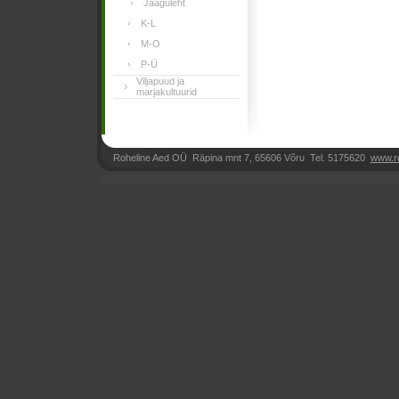
Jaaguleht
K-L
M-O
P-Ü
Viljapuud ja
marjakultuurid
Roheline Aed OÜ Räpina mnt 7, 65606 Võru Tel. 5175620
www.r