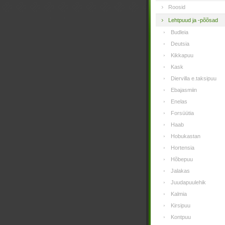
Roosid
Lehtpuud ja -põõsad
Budleia
Deutsia
Kikkapuu
Kask
Diervilla e.taksipuu
Ebajasmiin
Enelas
Forsüütia
Haab
Hobukastan
Hortensia
Hõbepuu
Jalakas
Juudapuulehik
Kalmia
Kirsipuu
Kontpuu