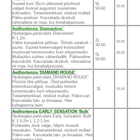
Suured kuni 35cm pikkused pitsilised
5L
30,00
valged õisikud augustist suuremate
50-60
külmadeni. Toitaineterikkad, niisked mullad.
Päike-poolvari. Kasvatada üksikult,
rühmadena nii maa- kui linnahaljastuses.
Aedhortensia 'Diamantino'
Hydrangea paniculata 'Diamantino'
K:1,2m
2L
25,00
Väike kompaktne põõsas. Õitseb varakult –
30-50
juunis. Suured kreemvalged koonusõied
muutuvad tumeroosaks kuni erkpunaseks.
30,00
5L
Mullastiku suhtes vähenõudlik. Päikeseline
50-60
kasvukoht. Kasvatada üksikult, rühmadena
nii maa- kui linnahaljastuses.
Aedhortensia 'DIAMAND ROUGE'
Hydrangea paniculata 'DIAMAND ROUGE'
Püstine tihe põõsas. Õied puhkedes
kreemikasvalged, muutudes kiiresti
3L
25,00
tumeroosaks kuni erkpunaseks.
Toitaineterikkad, niisked mullad. Päike-vari.
Kasvatada talu- ja linnaaias. Hea
turbapeenra taim.
Aedhortensia EARLY SENSATION 'Bulk´
Hydrangea paniculata Early Sensation 'Bulk'
K:1,5-2m L:1,2-1,5m
Puhkedes õisik valge, hiljem muutub
roosakaks. Toitaineterikkad, niisked mullad.
Päike-vari. Kasvatada talu- ja linnaaias. Hea
turbapeenra taim.