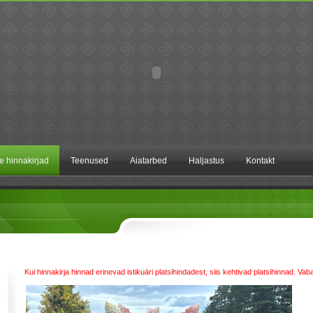
te hinnakirjad
Teenused
Aiatarbed
Haljastus
Kontakt
Kui hinnakirja hinnad erinevad istikuäri platsihindadest, siis kehtivad platsihinnad. Va