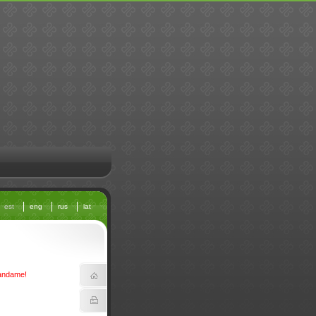
est
eng
rus
lat
bandame!