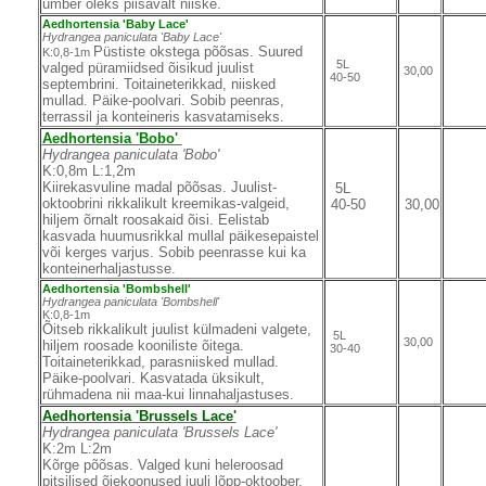
ümber oleks piisavalt niiske.
Aedhortensia 'Baby Lace'
Hydrangea paniculata 'Baby Lace'
Püstiste okstega põõsas. Suured
K:0,8-1m
5L
valged püramiidsed õisikud juulist
30,00
40-50
septembrini. Toitaineterikkad, niisked
mullad. Päike-poolvari. Sobib peenras,
terrassil ja konteineris kasvatamiseks.
Aedhortensia 'Bobo'
Hydrangea paniculata 'Bobo'
K:0,8m L:1,2m
Kiirekasvuline madal põõsas. Juulist-
5L
oktoobrini rikkalikult kreemikas-valgeid,
40-50
30,00
hiljem õrnalt roosakaid õisi. Eelistab
kasvada huumusrikkal mullal päikesepaistel
või kerges varjus. Sobib peenrasse kui ka
konteinerhaljastusse.
Aedhortensia 'Bombshell'
Hydrangea paniculata 'Bombshell'
K:0,8-1m
Õitseb rikkalikult juulist külmadeni valgete,
5L
30,00
hiljem roosade kooniliste õitega.
30-40
Toitaineterikkad, parasniisked mullad.
Päike-poolvari. Kasvatada üksikult,
rühmadena nii maa-kui linnahaljastuses.
Aedhortensia 'Brussels Lace'
Hydrangea paniculata 'Brussels Lace'
K:2m L:2m
Kõrge põõsas. Valged kuni heleroosad
pitsilised õiekoonused juuli lõpp-oktoober.