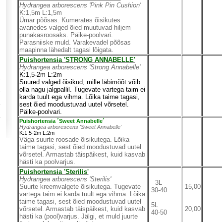
Hydrangea arborescens 'Pink Pin Cushion'
K:1,5m L:1,5m
Ümar põõsas. Kumerates õisikutes
avanedes valged õied muutuvad hiljem
punakasroosaks. Päike-poolvari.
Parasniiske muld. Varakevadel põõsas
maapinna lähedalt tagasi lõigata.
Puishortensia 'S
TRONG ANNABELLE'
Hydrangea arborescens 'Strong Annabelle'
K:1,5-2m L:2m
Suured valged õisikud, mille läbimõõt võib
olla nagu jalgpallil. Tugevate vartega taim ei
karda tuult ega vihma. Lõika taime tagasi,
sest õied moodustuvad uutel võrsetel.
Päike-poolvari.
Puishortensia ´Sweet Annabelle´
Hydrangea arborescens 'Sweet Annabelle'
K:1,5-2m L:2m
Väga suurte roosade õisikutega. Lõika
taime tagasi, sest õied moodustuvad uutel
võrsetel. Armastab täispäikest, kuid kasvab
hästi ka poolvarjus.
Puishortensia 'Sterilis'
Hydrangea arborescens 'Sterilis'
3L
Suurte kreemvalgete õisikutega. Tugevate
15,00
30-40
vartega taim ei karda tuult ega vihma. Lõika
taime tagasi, sest õied moodustuvad uutel
5L
võrsetel. Armastab täispäikest, kuid kasvab
20,00
40-50
hästi ka (pool)varjus. Jälgi, et muld juurte