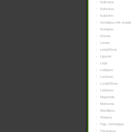
Kolkvitsia
Kukerpuu
Kuldvihm
Kuradipuu ehk araalia
Kuslapuu
Küüvits
Leeder
Leetpõõsas
Liguster
Lepp
Lodjapuu
Lumimari
Luudpõõsas
Läätspuu
Magnoolia
Mahoonia
Mandlipuu
Nõiapuu
Paju, remmelgas
Parukapuu