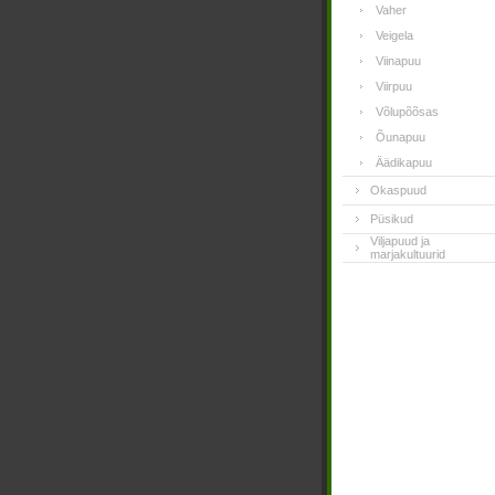
Vaher
Veigela
Viinapuu
Viirpuu
Võlupõõsas
Õunapuu
Äädikapuu
Okaspuud
Püsikud
Viljapuud ja
marjakultuurid