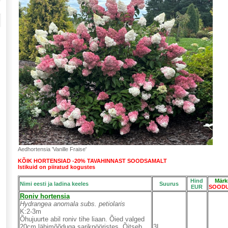
Aedhortensia 'Vanille Fraise'
KÕIK HORTENSIAD -20% TAVAHINNAST SOODSAMALT
Istikuid on piiratud kogustes
Hind
Märk
Nimi eesti ja ladina keeles
Suurus
EUR
SOODU
R
oniv hortensia
Hydrangea anomala subs. petiolaris
K:2-3m
Õhujuurte abil roniv tihe liaan. Õied valged
20cm läbimõõduga sarikpööristes. Õitseb
3L