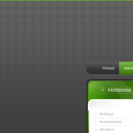
Firmast
Istiku
Hortensia
Elulõngad
Rododendronid
Kõrrelised