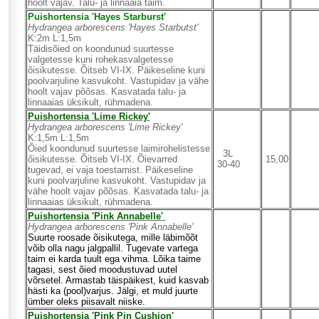
hoolt vajav. Talu- ja linnaaia taim.
Puishortensia 'Hayes Starburst'
Hydrangea arborescens 'Hayes Starbutst'
K:2m L:1,5m
Täidisõied on koondunud suurtesse
valgetesse kuni rohekasvalgetesse
õisikutesse. Õitseb VI-IX. Päikeseline kuni
poolvarjuline kasvukoht. Vastupidav ja vähe
hoolt vajav põõsas. Kasvatada talu- ja
linnaaias üksikult, rühmadena.
Puishortensia 'Lime Rickey'
Hydrangea arborescens 'Lime Rickey'
K:1,5m L:1,5m
Õied koondunud suurtesse laimirohelistesse
3L
õisikutesse. Õitseb VI-IX. Õievarred
15,00
30-40
tugevad, ei vaja toestamist. Päikeseline
kuni poolvarjuline kasvukoht. Vastupidav ja
vähe hoolt vajav põõsas. Kasvatada talu- ja
linnaaias üksikult, rühmadena.
Puishortensia 'P
ink Annabelle'
Hydrangea arborescens 'Pink Annabelle'
Suurte roosade õisikutega, mille läbimõõt
võib olla nagu jalgpallil. Tugevate vartega
taim ei karda tuult ega vihma. Lõika taime
tagasi, sest õied moodustuvad uutel
võrsetel. Armastab täispäikest, kuid kasvab
hästi ka (pool)varjus. Jälgi, et muld juurte
ümber oleks piisavalt niiske.
Puishortensia 'Pink Pin Cushion'