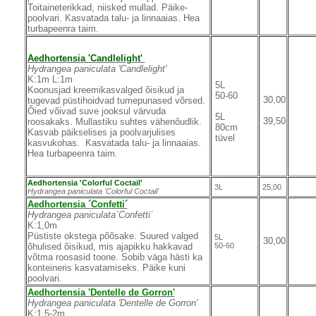
Toitaineterikkad, niisked mullad. Päike-
poolvari. Kasvatada talu- ja linnaaias. Hea
turbapeenra taim.
Aedhortensia 'Candlelight'
Hydrangea paniculata 'Candlelight'
K:1m L:1m
5L
Koonusjad kreemikasvalged õisikud ja
50-60
30,00
tugevad püstihoidvad tumepunased võrsed.
Õied võivad suve jooksul värvuda
5L
39,50
roosakaks. Mullastiku suhtes vähenõudlik.
80cm
Kasvab päikselises ja poolvarjulises
tüvel
kasvukohas. Kasvatada talu- ja linnaaias.
Hea turbapeenra taim.
Aedhortensia 'Colorful Coctail'
3L
25,00
Hydrangea paniculata 'Colorful Coctail'
Aedhortensia ´Confetti´
Hydrangea paniculata´Confetti´
K:1,0m
Püstiste okstega põõsake. Suured valged
5L
30,00
õhulised õisikud, mis ajapikku hakkavad
50-60
võtma roosasid toone. Sobib väga hästi ka
konteineris kasvatamiseks. Päike kuni
poolvari.
Aedhortensia 'Dentelle de Gorron'
Hydrangea paniculata 'Dentelle de Gorron'
K:1,5-2m