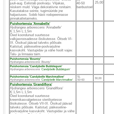
25,00
juuli-aug. Eelistab poolvarju. Viljakas,
40-50
niiskem muld. Väga dekoratiivne ronitaim.
banbustoel
Kasutatakse seinte, tugimüüride jne
haljastuses. Sobib hästi rodopeenrasse
pinnakattetaimeks.
Puishortensia 'Annabelle'
Hydrangea arborescens 'Annabelle'
K:1,5m L:1,5m
Õied koondunud suurtesse
valkjasroosadesse õisikutesse. Õitseb VI-
IX. Õisikud jäävad talveks põõsale.
Kaitstud, päikeseline-poolvarjuline
kasvukoht. Vastupidav ja vähe hoolt vajav.
Talu- ja linnaaia taim.
Puishortensia 'Bounty'
Hydrangea arborescens 'Bounty
'
Puishortensia 'Candybelle Bubblegum'
Hydrangea arborescens '
Candybelle Bubblegum'
Puishortensia 'Candybelle Marchmallow'
5L
30,00
Hydrangea arborescens '
Candybelle Marchmallow'
50-60
Puishortensia 'Grandiflora'
Hydrangea arborescens 'Grandiflora'
K:1,5m L:1,5m
Õied koondunud suurtesse
kreemikasvalgetesse steriilsetesse
õisikutesse. Õitseb VII-IX. Õisikud jäävad
talveks põõsale. Kaitstud, päikeseline-
poolvarjuline kasvukoht. Vastupidav ja vähe