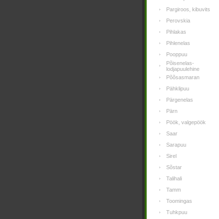
Pargiroos, kibuvits
Perovskia
Pihlakas
Pihlenelas
Pooppuu
Põisenelas-
lodjapuulehine
Põõsasmaran
Pähklipuu
Pärgenelas
Pärn
Pöök, valgepöök
Saar
Sarapuu
Sirel
Sõstar
Talihali
Tamm
Toomingas
Tuhkpuu