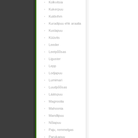
Kolkvitsia
Kukerpuu
Kuldvihm
Kuradipuu ehk araalia
Kuslapuu
Küüvits
Leeder
Leetpõõsas
Liguster
Lepp
Lodjapuu
Lumimari
Luudpõõsas
Läätspuu
Magnoolia
Mahoonia
Mandlipuu
Nõiapuu
Paju, remmelgas
Parukapuu