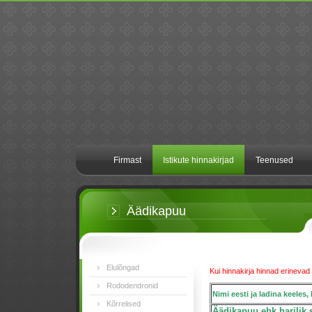
Firmast
Istikute hinnakirjad
Teenused
Äädikapuu
Elulõngad
Kui hinnakirja hinnad erinevad 
Rododendronid
Nimi eesti ja ladina keeles, 
Kõrrelised
Äädikapuu ehk harilik