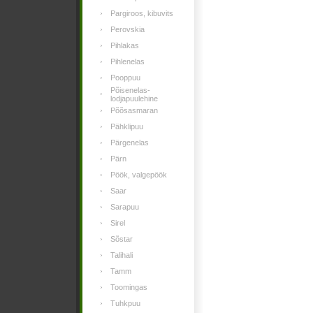
Pargiroos, kibuvits
Perovskia
Pihlakas
Pihlenelas
Pooppuu
Põisenelas-
lodjapuulehine
Põõsasmaran
Pähklipuu
Pärgenelas
Pärn
Pöök, valgepöök
Saar
Sarapuu
Sirel
Sõstar
Talihali
Tamm
Toomingas
Tuhkpuu