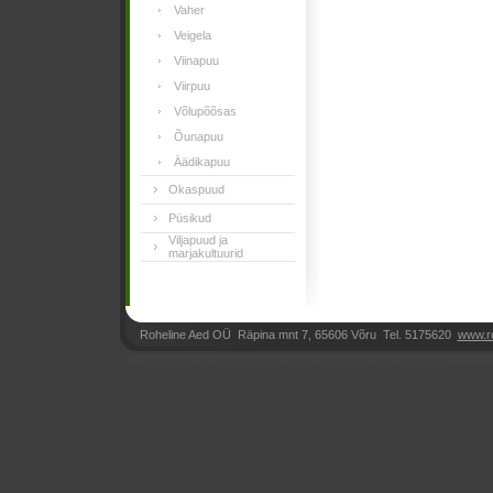
Vaher
Veigela
Viinapuu
Viirpuu
Võlupõõsas
Õunapuu
Äädikapuu
Okaspuud
Püsikud
Viljapuud ja
marjakultuurid
Roheline Aed OÜ Räpina mnt 7, 65606 Võru Tel. 5175620
www.r