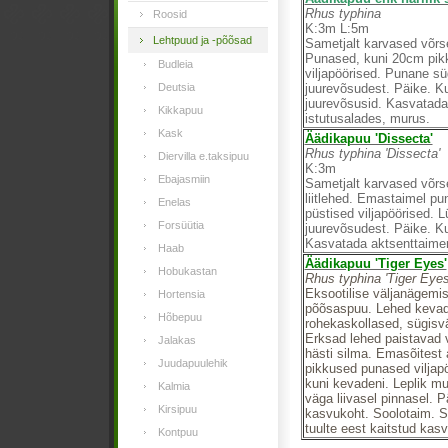
Rhus typhina
Roosid
K:3m L:5m
Lehtpuud ja -põõsad
Sametjalt karvased võrse
Punased, kuni 20cm pik
Budleia
viljapöörised. Punane sü
Deutsia
juurevõsudest. Päike. K
juurevõsusid. Kasvatada
Kikkapuu
istutusalades, murus.
Kask
Äädikapuu 'Dissecta'
Rhus typhina 'Dissecta'
Diervilla e.taksipuu
K:3m
Ebajasmiin
Sametjalt karvased võrs
liitlehed. Emastaimel p
Enelas
püstised viljapöörised. L
Forsüütia
juurevõsudest. Päike. Ku
Kasvatada aktsenttaimen
Haab
Äädikapuu 'Tiger Eyes'
Hobukastan
Rhus typhina 'Tiger Eyes
Eksootilise väljanägemi
Hortensia
põõsaspuu. Lehed kevade
Hõbepuu
rohekaskollased, sügisv
Erksad lehed paistavad v
Jalakas
hästi silma. Emasõitest
Juudapuulehik
pikkused punased viljap
kuni kevadeni. Leplik mu
Kalmia
väga liivasel pinnasel. P
Kirsipuu
kasvukoht. Soolotaim. S
tuulte eest kaitstud kas
Kontpuu