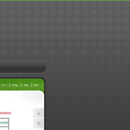
est
eng
rus
lat
bandame!
kused