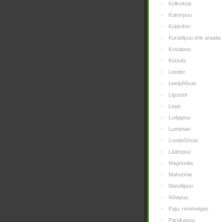
Kolkvitsia
Kukerpuu
Kuldvihm
Kuradipuu ehk araalia
Kuslapuu
Küüvits
Leeder
Leetpõõsas
Liguster
Lepp
Lodjapuu
Lumimari
Luudpõõsas
Läätspuu
Magnoolia
Mahoonia
Mandlipuu
Nõiapuu
Paju, remmelgas
Parukapuu