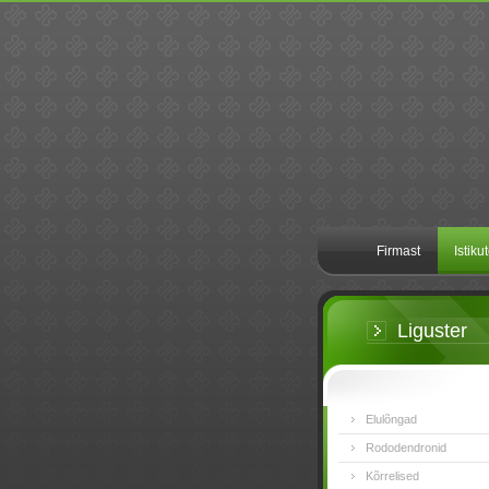
Firmast
Istiku
Liguster
Elulõngad
Rododendronid
Kõrrelised