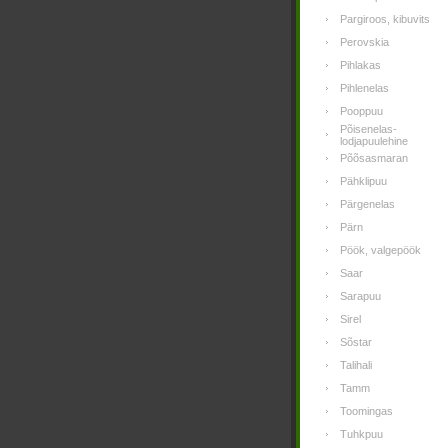
Pargiroos, kibuvits
Perovskia
Pihlakas
Pihlenelas
Pooppuu
Põisenelas-
lodjapuulehine
Põõsasmaran
Pähklipuu
Pärgenelas
Pärn
Pöök, valgepöök
Saar
Sarapuu
Sirel
Sõstar
Talihali
Tamm
Toomingas
Tuhkpuu