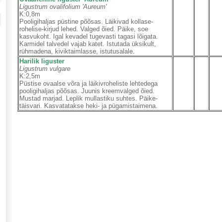
Ligustrum ovalifolium 'Aureum'
K:0,8m
Pooligihaljas püstine põõsas. Läikivad kollase-
rohelise-kirjud lehed. Valged õied. Päike, soe
kasvukoht. Igal kevadel tugevasti tagasi lõigata.
Karmidel talvedel vajab katet. Istutada üksikult,
rühmadena, kiviktaimlasse, istutusalale.
Harilik liguster
Ligustrum vulgare
K:2,5m
Püstise ovaalse võra ja läikivroheliste lehtedega
pooligihaljas põõsas. Juunis kreemvalged õied.
Mustad marjad. Leplik mullastiku suhtes. Päike-
täisvari. Kasvatatakse heki- ja pügamistaimena.