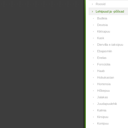
Roosid
Lehtpuud ja -põõsad
Budleia
Deutsia
Kikkapuu
Kask
Diervilla e.taksipuu
Ebajasmiin
Enelas
Forsüütia
Haab
Hobukastan
Hortensia
Hõbepuu
Jalakas
Juudapuulehik
Kalmia
Kirsipuu
Kontpuu