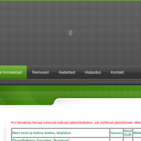
te hinnakirjad
Teenused
Aiatarbed
Haljastus
Kontakt
Kui hinnakirja hinnad erinevad istikuäri platsihindadest, siis kehtivad platsihinnad. Va
Hind
Nimi eesti ja ladina keeles, kirjeldus
Suurus
Mär
EUR
Ovaallehine liguster 'Aureum'