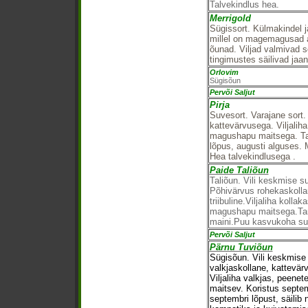
Talvekindlus hea.
Merrigold
Sügissort. Külmakindel j
millel on magemagusad 
õunad. Viljad valmivad 
tingimustes säilivad jaan
Orlovim
Sügisõun
Pervõi Saljut
Pirja
Suvesort. Varajane sort. 
kattevärvusega. Viljalih
magushapu maitsega. Tar
lõpus, augusti alguses. 
Hea talvekindlusega .
Paide Taliõun
Taliõun. Vili keskmise 
Põhivärvus rohekaskolla
triibuline.Viljaliha kolla
magushapu maitsega.Tar
maini.Puu kasvukoha suh
Pervõi Saljut
Pärnu Tuviõun
Sügisõun. Vili keskmise 
valkjaskollane, kattevär
Viljaliha valkjas, peene
maitsev. Koristus septem
septembri lõpust, säilib