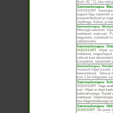
(kuni -42 ° C), hea vast
Sammasõunapuu
`Man
SÜGISSORT. Varasügisene
augusti lõpp septembri 
punasetriibulised ja m
viljalihaga. Külma- ja ha
Sammasõunapuu
`Moskovk
Hilissügis-talvesort. Vi
mahlased, maitsvad. Pu
haigustele, suhteliselt 
säilitamiseks.
Sammasõunapuu
`
Ost
SÜGISSORT. V
iljad s
mahlased, magushapud, 
säilivad kuni detsembrin
kompaktne, talvekindel j
Sammasõunapuu
`Presiden
Suvesort.Viljad suured
helerohelised. Talve-ja
kuni 2,5m kõrguseks sa
Sammasõunapuu
`Sol
SÜGISSORT. Väga atrakti
sort. Viljad on üleni kae
kattevärvusega. Õunad o
mahlased. Tarbimisküpse
hea haiguskindlusega ni
Sammasõunapuu
`Uldi
SUVESORT.
Üle poole 