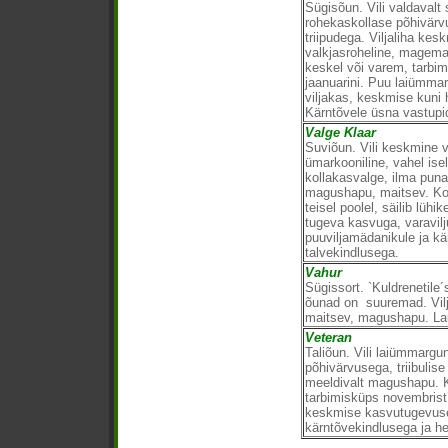
Sügisõun. Vili valdavalt
rohekaskollase põhivärvu
triipudega. Viljaliha kes
valkjasroheline, magema
keskel või varem, tarbimi
jaanuarini. Puu laiümmar
viljakas, keskmise kuni 
Kärntõvele üsna vastupi
Valge Klaar
Suviõun. Vili keskmine võ
ümarkooniline, vahel is
kollakasvalge, ilma punat
magushapu, maitsev. Kor
teisel poolel, säilib lüh
tugeva kasvuga, varavilju
puuviljamädanikule ja kä
talvekindlusega.
Vahur
Sügissort. `Kuldrenetile
õunad on suuremad. Vilj
maitsev, magushapu. La
Veteran
Taliõun. Vili laiümmargu
põhivärvusega, triibulise
meeldivalt magushapu. K
tarbimisküps novembrist,
keskmise kasvutugevuseg
kärntõvekindlusega ja he