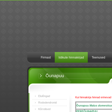
Firmast
Istikute hinnakirjad
Teenused
Õunapuu
Elulõngad
Kui hinnakirja hinnad erinevad 
Rododendronid
Õunapuu
Malus domestica
Kõrrelised
PEREÕUNAPUU