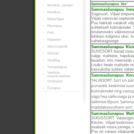
Sammasõunapuu
`Ilze´
Murakas, pampel
Sammasõunapuu
`Ines
Mustikas
Sügissort. Viljad erepun
Viljad valmivad septembri
Mädarõigas
Puu hakkab varakult vil
Ploomipuu
suhteliselt külmakindel. 
istutamiseks väikesess
Pohl
lühikesi külgmisi oksi. I
Rabarber
vahekaugusega.
Sidrunväändik
Sammasõunapuu '
Kic
SUVESORT.Ilusad roosapõ
Sõstrad
valge, mahlane, hapuka
lauaõun, mis meenutab 
Taralõng
Lisaks heale maitsele on
Toompihlakas
kasvukoha suhtes vähen
Vaarikas,
Sammasõunapuu
`Kora
maasikvaarikas
TALVESORT.
Sort on pär
Virsikupuu
punased, keskmise suur
Õunapuu
külmakindel ning vastupi
väga hea säilivusega ja
säilimise lõpuni. Samm
madalakasvulisem sort.
Sammasõunapuu
`Mal
SÜGISSORT. Varasügisen
Kitchin. Viljad keskmise
osaliselt roosa jumega,
Puu on varase viljakande