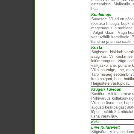
detsembrini. Mullastiku s
hea.
Konfetnoje
Suvesort. Viljad on põhi
roosaka triibuga, keskmi
magemagus ja mahlane. 
`Valget Klaari´. Väga he
vastuvõtlik kärntõvele. P
kandma ja annab saaki ig
Krista
Sügissort. Hakkab varaku
saagikas. Vili keskmis
laiümmargune, väga ühtl
valkjaskollane, punane ka
Viljaliha valge, tihe, m
Tarbimisaeg septembrist 
keskpaigani, heas hoidla
Haigustele vastupidav.
Krügeri Tuviõun
Suviõun. Vili keskmise s
Põhivärvus kollakasvalg
Viljaliha üsna tihe, hap
augusti keskpaigast alat
lõpust, säilib 3-4 nädal
üsna varaviljuv.
Kuku
Liivi Kuldrenett
Sügisõun. Vili väheldan