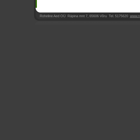
Roheline Aed OÜ Räpina mnt 7, 65606 Võru Tel. 5175620
www.r