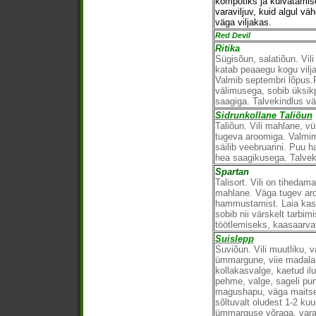
kompotiks ja kuivatamis
varaviljuv, kuid algul v
väga viljakas.
Red Devil
Ritika
Sügisõun, salatiõun. Vil
katab peaaegu kogu vilja
Valmib septembri lõpus.
välimusega, sobib üksikp
saagiga. Talvekindlus v
Sidrunkollane Taliõun
Taliõun. Vili mahlane, 
tugeva aroomiga. Valmim
säilib veebruarini. Puu 
hea saagikusega. Talvek
Spartan
Talisort. Vili on tihedama
mahlane. Väga tugev aro
hammustamist. Laia kasu
sobib nii värskelt tarbimi
töötlemiseks, kaasaarva
Suislepp
Suviõun. Vili muutliku, 
ümmargune, viie madala
kollakasvalge, kaetud ilu
pehme, valge, sageli pun
magushapu, väga maitsev
sõltuvalt oludest 1-2 k
ümmarguse võraga, vara