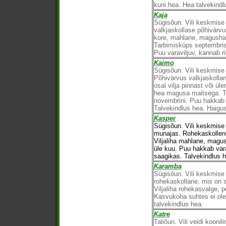
kuni hea. Hea talvekindl
Kaja
Sügisõun. Vili keskmise s
valkjaskollase põhivärvu
kore, mahlane, magushap
Tarbimisküps septembrist
Puu varaviljuv, kannab ri
Kaimo
Sügisõun. Vili keskmis
Põhivärvus valkjaskolla
osal vilja pinnast või üle
hea magusa maitsega. T
novembrini. Puu hakkab 
Talvekindlus hea. Haigu
Kasper
Sügisõun. Vili keskmise
munajas. Rohekaskollene
Viljaliha mahlane, magus
üle kuu. Puu hakkab vara
saagikas. Talvekindlus h
Karamba
Sügisõun. Vili keskmise 
rohekaskollane, mis on 
Viljaliha rohekasvalge,
Kasvukoha suhtes ei ole 
talvekindlus hea.
Katre
Taliõun. Vili veidi koonil