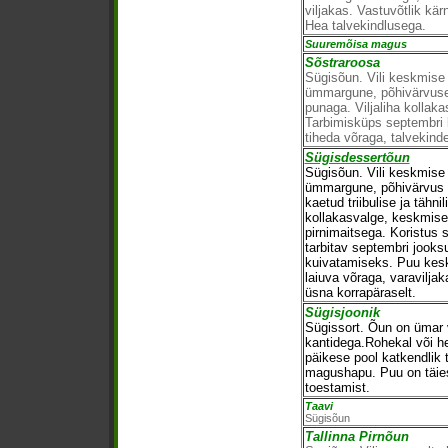
viljakas. Vastuvõtlik kär
Hea talvekindlusega.
Suuremõisa magus
Sõstraroosa
Sügisõun. Vili keskmise 
ümmargune, põhivärvusel
punaga. Viljaliha kolla
Tarbimisküps septembri k
tiheda võraga, talvekinde
Sügisdessertõun
Sügisõun. Vili keskmise
ümmargune, põhivärvus r
kaetud triibulise ja tähni
kollakasvalge, keskmis
pirnimaitsega. Koristus 
tarbitav septembri jooks
kuivatamiseks. Puu kes
laiuva võraga, varavilja
üsna korrapäraselt.
Sügisjoonik
Sügissort. Õun on ümar 
kantidega.Rohekal või he
päikese pool katkendlik tr
magushapu. Puu on täiest
toestamist.
Taavi
Sügisõun
Tallinna Pirnõun