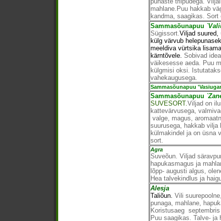
punaste triipudega. Vilj
mahlane.Puu hakkab väga
kandma, saagikas. Sort 
Sammasõunapuu
`Vali
Sügissort.
Viljad suured
külg värvub helepunaseks
meeldiva vürtsika lisam
kärntõvele.
Sobivad idea
väikesesse aeda. Puu m
külgmisi oksi. Istutatak
vahekaugusega.
Sammasõunapuu 'Vasiuga
Sammasõunapuu
`Zan
SUVESORT.
Viljad on i
kattevärvusega, valmivad 
valge, magus, aromaatn
suurusega, hakkab vilja
külmakindel ja on üsna v
sort.
Agra
Suveõun. Viljad säravpu
hapukasmagus ja mahlane
lõpp- augusti algus, ole
Hea talvekindlus ja haig
Alesja
Taliõun.
Vili suurepoolne,
punaga, mahlane, hapu
Koristusaeg septembris ok
Puu saagikas. Talve- ja 