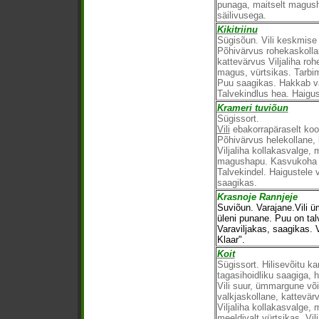
punaga, maitselt magush
säilivusega.
Kikitriinu
Sügisõun. Vili keskmise
Põhivärvus rohekaskolla
kattevärvus Viljaliha ro
magus, vürtsikas. Tarbim
Puu saagikas. Hakkab va
Talvekindlus hea. Haigus
Krameri tuviõun
Sügissort.
Vili
ebakorrapäraselt koo
Põhivärvus helekollane, 
Viljaliha kollakasvalge, 
magushapu. Kasvukoha su
Talvekindel. Haigustele v
saagikas.
Krasnoje Rannjeje
Suviõun. Varajane.Vili 
üleni punane. Puu on ta
Varaviljakas, saagikas. 
Klaar".
Koit
Sügissort. Hilisevõitu k
tagasihoidliku saagiga, 
Vili suur, ümmargune või
valkjaskollane, kattevä
Viljaliha kollakasvalge
meeldivalt vürtsikas. Vi