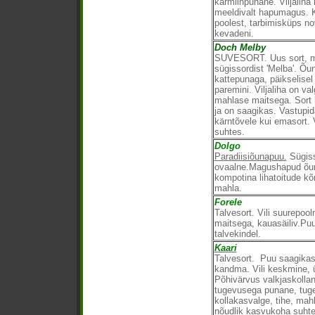
karmiinpunane. Viljaliha
meeldivalt hapumagus. K
poolest, tarbimisküps no
kevadeni.
Doch Melby
SUVESORT. Uus sort, mi
sügissordist 'Melba'. Õu
kattepunaga, päikselisel
paremini. Viljaliha on v
mahlase maitsega. Sort 
ja on saagikas. Vastupida
kärntõvele kui emasort. 
suhtes.
Dolgo
Paradiisiõunapuu.
Sügiss
ovaalne.Magushapud õuna
kompotina lihatoitude kõ
mahla.
Forele
Talvesort. Vili suurepoo
maitsega, kauasäiliv.Puu
talvekindel.
Kaari
Talvesort. Puu saagikas,
kandma. Vili keskmine, 
Põhivärvus valkjaskolla
tugevusega punane, tugev
kollakasvalge, tihe, mah
nõudlik kasvukoha suht