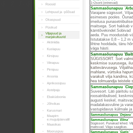
1+2sorti (erinevad)
Roosid
Sammasõunapuu
`Arba
Lehtpuud ja -põõsad
Varajane sügissort. Vilj
esimeses pooles. Õuna
Okaspuud
imeilusa punasetriibulis
maitsega. Sort hakkab va
Püsikud
kärntõvekindel.Sobivad 
Viljapuud ja
aeda. Puu moodustab väg
marjakultuurid
Istutatakse 0,8 – 1,2 m
Aktiniidia
lihtne hooldada, tänu hõr
väga hästi.
Kuslapuu
Sammasõunapuu '
Baib
Kirsipuu
SÜGISSORT. Sort valmib
Viinapuu
keskmise suurusega, ilus
kattevärvusega. Viljali
Pirnipuu
mahlane, vürtsika hapu
varakult vilja kandma, k
Aroonia
hea tolmuandja teistele s
Aprikoosipuu
Sammasõunapuu
`
Ciep
Astelpaju
Suvesort. Läti päritolu s
roosatriibulised, keskmi
Ebaküdoonia
augusti keskel, maitsv
Jõhvikas
madalakasvuline ja vara
vastupidavus külmale ja
Karusmari
Sammasõunapuu
`Dejavu´
Maapirn
e.mugulpäevalill
Sammasõunapuu
`Elina´
Sügissort. Punakad lehed. Vi
Maasikas
maitsvad. Väga saagikas.
Mooruspuu
Sammasõunapuu
`Gatis´