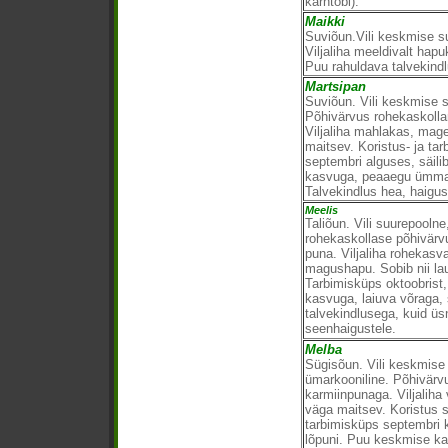
kärntõbi).
Maikki
Suviõun.Vili keskmise s
Viljaliha meeldivalt hap
Puu rahuldava talvekind
Martsipan
Suviõun. Vili keskmise s
Põhivärvus rohekaskolla
Viljaliha mahlakas, mag
maitsev. Koristus- ja ta
septembri alguses, säili
kasvuga, peaaegu ümmarg
Talvekindlus hea, haigus
Meelis
Taliõun. Vili suurepoolne
rohekaskollase põhivärv
puna. Viljaliha rohekasv
magushapu. Sobib nii la
Tarbimisküps oktoobrist,
kasvuga, laiuva võraga,
talvekindlusega, kuid üs
seenhaigustele.
Melba
Sügisõun. Vili keskmis
ümarkooniline. Põhivärv
karmiinpunaga. Viljaliha
väga maitsev. Koristus 
tarbimisküps septembri k
lõpuni. Puu keskmise kas