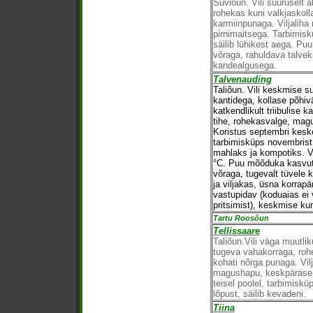
Suviõun. Vili suuruselt a
rohekas kuni valkjaskol
karmiinpunaga. Viljalih
pirnimaitsega. Tarbimisk
säilib lühikest aega. Puu
võraga, rahuldava talveki
kandealgusega.
Talvenauding
Taliõun. Vili keskmise s
kantidega, kollase põhi
katkendlikult triibulise k
tihe, rohekasvalge, mag
Koristus septembri keske
tarbimisküps novembrist 
mahlaks ja kompotiks. Va
°C. Puu mõõduka kasvu
võraga, tugevalt tüvele k
ja viljakas, üsna korrap
vastupidav (koduaias ei 
pritsimist), keskmise ku
Tartu Roosõun
Tellissaare
Taliõun.Vili väga muutl
tugeva vahakorraga, roh
kohati nõrga punaga. Vilj
magushapu, keskpärase 
teisel poolel, tarbimiskü
lõpust, säilib kevadeni.
Tiina