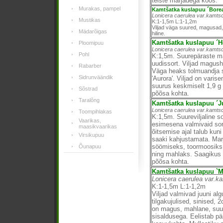
teiste marjadega koos.
Murakas, pampel
Kamtšatka kuslapuu ´Borea
Lonicera caerulea var.kamtsc
Mustikas
K:1-1,5m L:1-1,2m
Viljad väga suured, magusad
Mädarõigas
hiline.
Kamtšatka kuslapuu ´H
Ploomipuu
Lonicera caerulea var.kamtsc
Pohl
K:1,5m. Suurepäraste m
uudissort. Viljad magus
Rabarber
Väga heaks tolmuandja so
Sidrunväändik
'Aurora'. Viljad on varise
suurus keskmiselt 1,9 g 
Sõstrad
põõsa kohta.
Taralõng
Kamtšatka kuslapuu ´J
Lonicera caerulea var.kamtsc
Toompihlakas
K:1,5m. Suureviljaline so
Vaarikas,
esimesena valmivaid sor
maasikvaarikas
õitsemise ajal talub kuni
Virsikupuu
saaki kahjustamata. Mar
söömiseks, toormoosiks
Õunapuu
ning mahlaks. Saagikus 
põõsa kohta.
Kamtšatka kuslapuu `M
Lonicera caerulea var.k
K:1-1,5m L:1-1,2m
Viljad valmivad juuni alg
tilgakujulised, sinised, 
on magus, mahlane, suur
sisaldusega. Eelistab pä