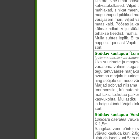
Dekoratiivne ümar põõsa
kahvatukollased. Viljad 
mahlakad, sinikat meenu
magushapud piklikud ma
varajasem mari, viljad v
maasikaid. Põõsas ja ka 
külmakindlad. Vilju süüa
tehakse keedist, mahla, v
Mulla suhtes leplik. Ei ta
happelist pinnast.Vajab 
sorti.
Söödav kuslapuu ´Lenin
Lonicera caerulea var.kamtsc
Üks suurimate ja magusa
varasema valmimisega so
tegu tänuväärse marjaku
avamaa marjakultuuride
ning sööjale esimese vär
Marjad sobivad niisama
toormoosiks, külmutami
mahlaks. Eelistab päikes
kasvukohta. Mullastiku 
ja haiguskindel.Vajab to
sorti.
Söödav kuslapuu `Vost
Lonicera caerulea var.k
K:1,5m.
Saagikas vene päritolu so
võivad kaaluda kuni 2,8g
ulatuda isegi kuni 5cm 