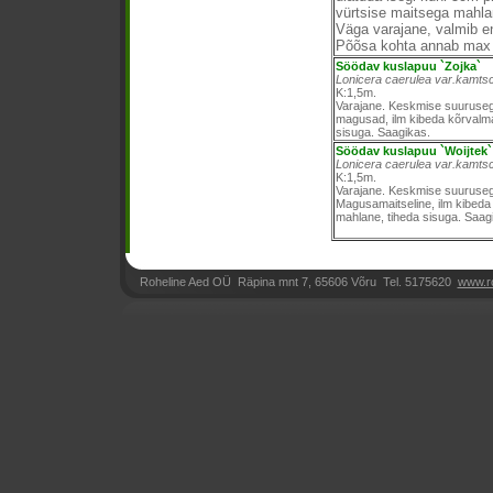
vürtsise maitsega mahla
Väga varajane, valmib e
Põõsa kohta annab max 
Söödav kuslapuu `Zojka`
Lonicera caerulea var.kamtsc
K:1,5m.
Varajane. Keskmise suurusega
magusad, ilm kibeda kõrvalma
sisuga. Saagikas.
Söödav kuslapuu `Woijtek`
Lonicera caerulea var.kamtsc
K:1,5m.
Varajane. Keskmise suurusega
Magusamaitseline, ilm kibeda
mahlane, tiheda sisuga. Saag
Roheline Aed OÜ Räpina mnt 7, 65606 Võru Tel. 5175620
www.r