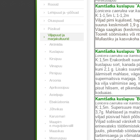
Perekuslapuu
Roosid
Kamtšatka kuslapuu ´A
Lonicera caerulea var.k
Lehtpuud ja -põõsad
K:1-1,5m L:1-1,2m
Viljad pirni kujulised, 
Okaspuud
suurus keskmiselt 1,9 g.
Püsikud
Väga saagikas (keskmisel
Toorelt söömiseks või n
Viljapuud ja
Mullastiku ja kasvukoha 
marjakultuurid
Aktiniidia
Kamtšatka kuslapuu ´Bo
Kuslapuu
Lonicera caerulea var.kamtsc
Kirsipuu
K:1,5m Erakordselt suur
kuslapuu sort, kanada pär
Viinapuu
kuni 2,1 g. Lisaks suurel
Pirnipuu
äärmiselt mahlase, väg
supermaitsva marjaga. So
Aroonia
ka vilja valmimise aeg, 
Aprikoosipuu
pisut hilisem, et pikend
koduaias.
Astelpaju
Kamtšatka kuslapuu ´B
Ebaküdoonia
Lonicera caerulea var.kamtsc
K:1,5m. Supersuure marj
Jõhvikas
3,7g. Mahlased ja maitsv
Karusmari
viljad püsivad hästi põõs
Viljad sobivad värskelt 
Maapirn
e.mugulpäevalill
erinevateks töötlemiste
juulis, pikendab söödav
Maasikas
tarbimisaega ja võimald
Mooruspuu