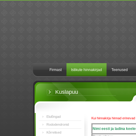
Firmast
Istikute hinnakirjad
Teenused
Kuslapuu
Elulõngad
Kui hinnakirja hinnad erinevad i
Rododendronid
Nimi eesti ja ladina keele
Kõrrelised