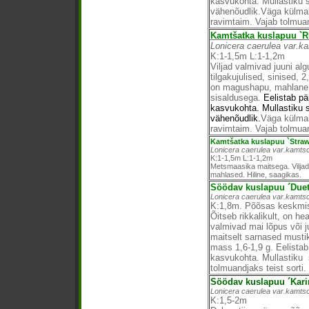
kasvukohta. Mullastiku 
vähenõudlik.Väga külma
ravimtaim. Vajab tolmuand
Kamtšatka kuslapuu `R
Lonicera caerulea var.k
K:1-1,5m L:1-1,2m
Viljad valmivad juuni alg
tilgakujulised, sinised, 
on magushapu, mahlane, 
sisaldusega.
Eelistab pä
kasvukohta. Mullastiku 
vähenõudlik.
Väga külmak
ravimtaim. Vajab tolmuand
Kamtšatka kuslapuu `Straw
Lonicera caerulea var.kamtsc
K:1-1,5m L:1-1,2m
Metsmaasika maitsega. Vilja
mahlased. Hiline, saagikas.
Söödav kuslapuu ´Duet
Lonicera caerulea var.kamtsc
K:1,8m. Põõsas keskmis
Õitseb rikkalikult, on he
valmivad mai lõpus või j
maitselt sarnased mustik
mass 1,6-1,9 g. Eelistab
kasvukohta. Mullastiku s
tolmuandjaks teist sorti.
Söödav kuslapuu ´Kari
Lonicera caerulea var.kamtsc
K:1,5-2m